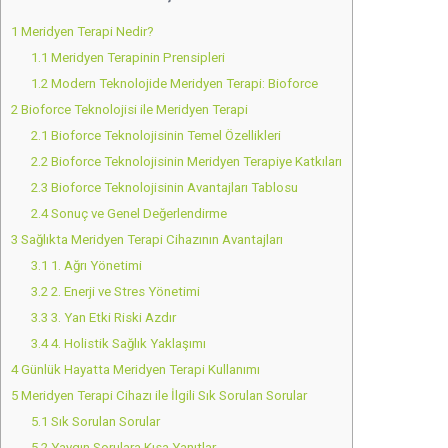
1
Meridyen Terapi Nedir?
1.1
Meridyen Terapinin Prensipleri
1.2
Modern Teknolojide Meridyen Terapi: Bioforce
2
Bioforce Teknolojisi ile Meridyen Terapi
2.1
Bioforce Teknolojisinin Temel Özellikleri
2.2
Bioforce Teknolojisinin Meridyen Terapiye Katkıları
2.3
Bioforce Teknolojisinin Avantajları Tablosu
2.4
Sonuç ve Genel Değerlendirme
3
Sağlıkta Meridyen Terapi Cihazının Avantajları
3.1
1. Ağrı Yönetimi
3.2
2. Enerji ve Stres Yönetimi
3.3
3. Yan Etki Riski Azdır
3.4
4. Holistik Sağlık Yaklaşımı
4
Günlük Hayatta Meridyen Terapi Kullanımı
5
Meridyen Terapi Cihazı ile İlgili Sık Sorulan Sorular
5.1
Sık Sorulan Sorular
5.2
Yaygın Sorulara Kısa Yanıtlar