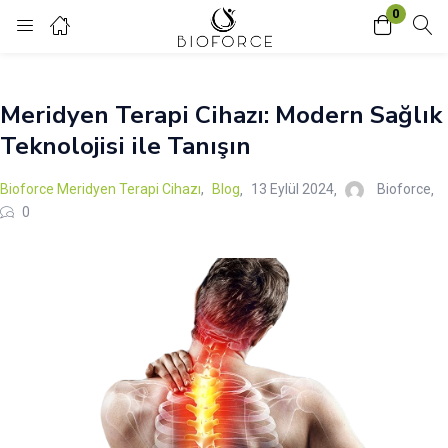
0
Login
Meridyen Terapi Cihazı: Modern Sağlık
Enter your username and password to login.
Teknolojisi ile Tanışın
Bioforce Meridyen Terapi Cihazı
,
Blog
13 Eylül 2024
Bioforce
0
Remember me
Lost password?