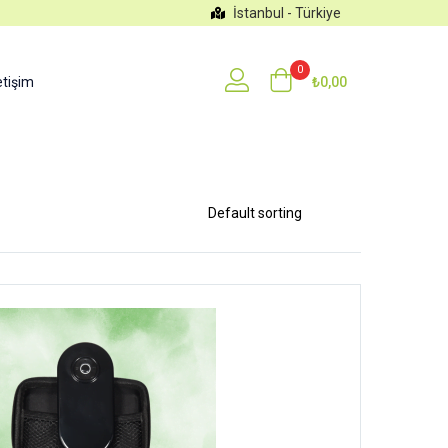
İstanbul - Türkiye
0
etişim
₺
0,00