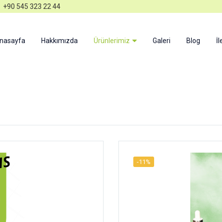
+90 545 323 22 44
nasayfa
Hakkımızda
Ürünlerimiz
Galeri
Blog
İl
-11%