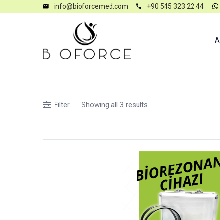
info@bioforcemed.com
+90 545 323 22 44
A
Showing all 3 results
Filter