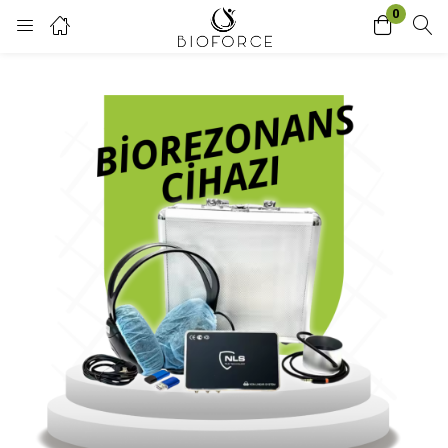
0
Login
Enter your username and password to login.
Remember me
Lost password?