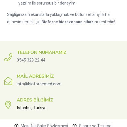
yazılım ile sorunsuz bir deneyim.
Sağlığınıza frekanslarla yaklaşmak ve bütünsel bir iyilik hali
deneyimlemek için
Bioforce biorezonans cihazı
nı keşfedin!
TELEFON NUMARAMIZ
0545 323 22 44
MAIL ADRESIMIZ
info@bioforcemed.com
ADRES BILGIMIZ
Istanbul, Türkiye
Mesafeli Satış Sözleşmesi
Sipariş ve Teslimat