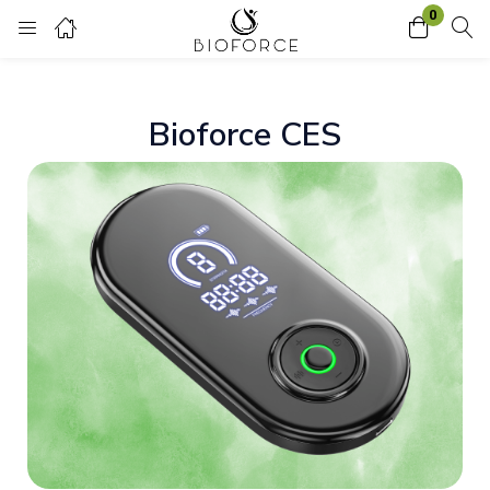
0
Login
Bioforce CES
Enter your username and password to login.
Remember me
Lost password?