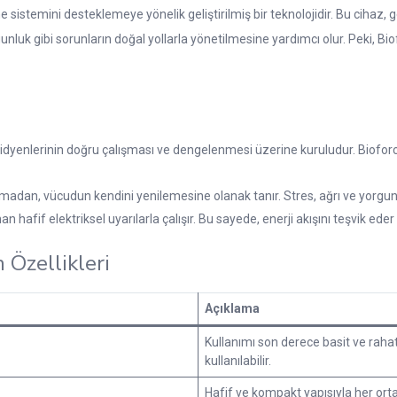
 sistemini desteklemeye yönelik geliştirilmiş bir teknolojidir. Bu cihaz, g
unluk gibi sorunların doğal yollarla yönetilmesine yardımcı olur. Peki, Bi
idyenlerinin doğru çalışması ve dengelenmesi üzerine kuruludur. Bioforc
madan, vücudun kendini yenilemesine olanak tanır. Stres, ağrı ve yorgunl
n hafif elektriksel uyarılarla çalışır. Bu sayede, enerji akışını teşvik ede
 Özellikleri
Açıklama
Kullanımı son derece basit ve rahat
kullanılabilir.
Hafif ve kompakt yapısıyla her orta