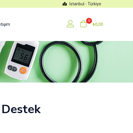
İstanbul - Türkiye
0
etişim
₺
0,00
l Destek