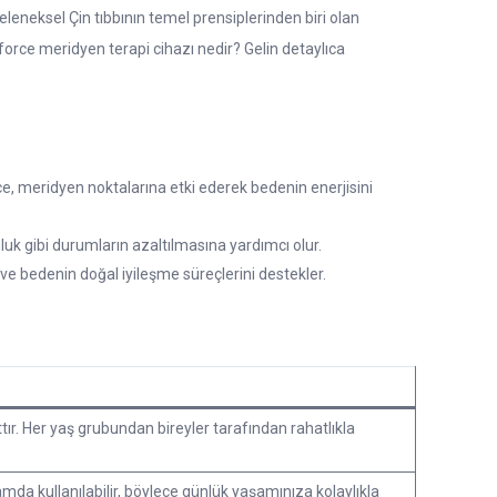
eleneksel Çin tıbbının temel prensiplerinden biri olan
oforce meridyen terapi cihazı nedir? Gelin detaylıca
e, meridyen noktalarına etki ederek bedenin enerjisini
uk gibi durumların azaltılmasına yardımcı olur.
r ve bedenin doğal iyileşme süreçlerini destekler.
tır. Her yaş grubundan bireyler tarafından rahatlıkla
mda kullanılabilir, böylece günlük yaşamınıza kolaylıkla