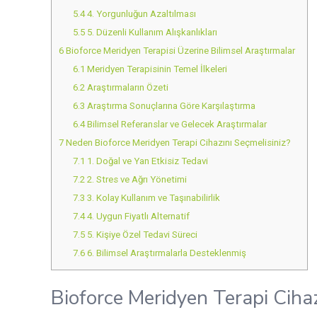
5.4
4. Yorgunluğun Azaltılması
5.5
5. Düzenli Kullanım Alışkanlıkları
6
Bioforce Meridyen Terapisi Üzerine Bilimsel Araştırmalar
6.1
Meridyen Terapisinin Temel İlkeleri
6.2
Araştırmaların Özeti
6.3
Araştırma Sonuçlarına Göre Karşılaştırma
6.4
Bilimsel Referanslar ve Gelecek Araştırmalar
7
Neden Bioforce Meridyen Terapi Cihazını Seçmelisiniz?
7.1
1. Doğal ve Yan Etkisiz Tedavi
7.2
2. Stres ve Ağrı Yönetimi
7.3
3. Kolay Kullanım ve Taşınabilirlik
7.4
4. Uygun Fiyatlı Alternatif
7.5
5. Kişiye Özel Tedavi Süreci
7.6
6. Bilimsel Araştırmalarla Desteklenmiş
Bioforce Meridyen Terapi Cihaz