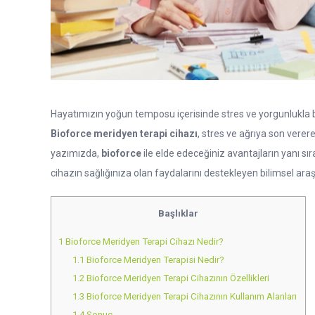
Hayatımızın yoğun temposu içerisinde stres ve yorgunlukla 
Bioforce meridyen terapi cihazı
, stres ve ağrıya son vere
yazımızda,
bioforce
ile elde edeceğiniz avantajların yanı s
cihazın sağlığınıza olan faydalarını destekleyen bilimsel ar
Başlıklar
1
Bioforce Meridyen Terapi Cihazı Nedir?
1.1
Bioforce Meridyen Terapisi Nedir?
1.2
Bioforce Meridyen Terapi Cihazının Özellikleri
1.3
Bioforce Meridyen Terapi Cihazının Kullanım Alanları
1.4
Sonuç