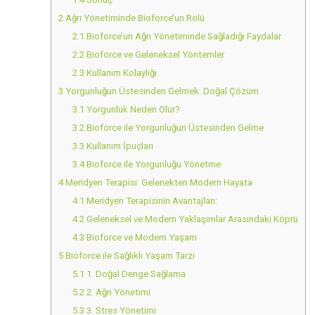
2
Ağrı Yönetiminde Bioforce’un Rolü
2.1
Bioforce’un Ağrı Yönetiminde Sağladığı Faydalar
2.2
Bioforce ve Geleneksel Yöntemler
2.3
Kullanım Kolaylığı
3
Yorgunluğun Üstesinden Gelmek: Doğal Çözüm
3.1
Yorgunluk Neden Olur?
3.2
Bioforce ile Yorgunluğun Üstesinden Gelme
3.3
Kullanım İpuçları
3.4
Bioforce ile Yorgunluğu Yönetme
4
Meridyen Terapisi: Gelenekten Modern Hayata
4.1
Meridyen Terapisinin Avantajları:
4.2
Geleneksel ve Modern Yaklaşımlar Arasındaki Köprü
4.3
Bioforce ve Modern Yaşam
5
Bioforce ile Sağlıklı Yaşam Tarzı
5.1
1. Doğal Denge Sağlama
5.2
2. Ağrı Yönetimi
5.3
3. Stres Yönetimi