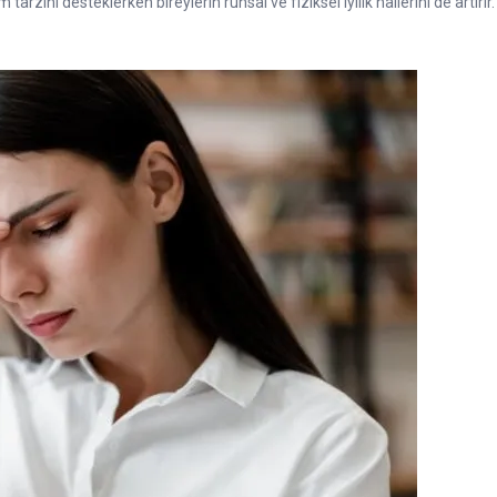
arzını desteklerken bireylerin ruhsal ve fiziksel iyilik hallerini de artırır