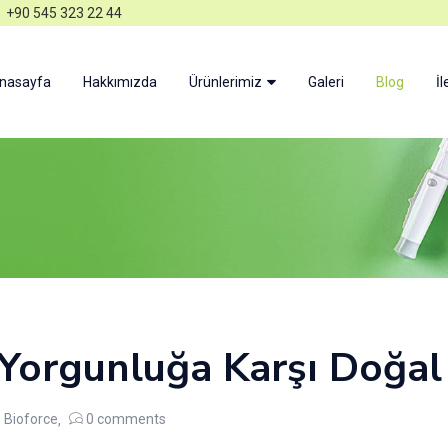
+90 545 323 22 44
nasayfa
Hakkımızda
Ürünlerimiz
Galeri
Blog
İl
e Yorgunluğa Karşı Doğa
Bioforce
0
comments