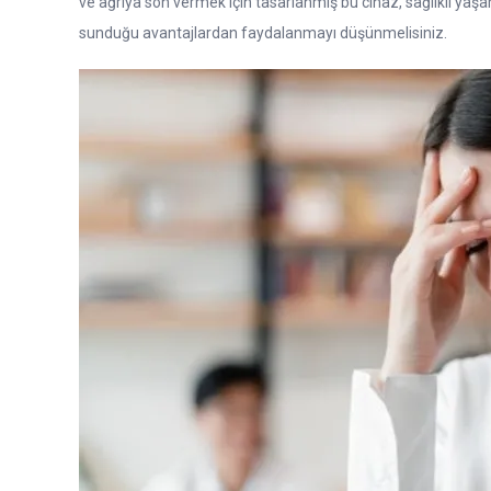
ve ağrıya son vermek için tasarlanmış bu cihaz, sağlıklı yaşam t
sunduğu avantajlardan faydalanmayı düşünmelisiniz.