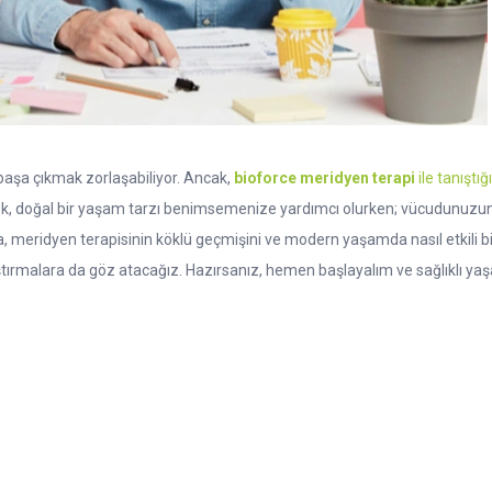
başa çıkmak zorlaşabiliyor. Ancak,
bioforce meridyen terapi
ile tanıştığ
rek, doğal bir yaşam tarzı benimsemenize yardımcı olurken; vücudunuzun 
ıra, meridyen terapisinin köklü geçmişini ve modern yaşamda nasıl etkili
aştırmalara da göz atacağız. Hazırsanız, hemen başlayalım ve sağlıklı ya