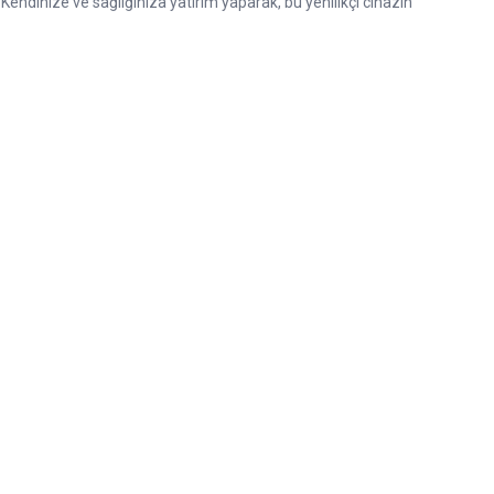
. Kendinize ve sağlığınıza yatırım yaparak, bu yenilikçi cihazın