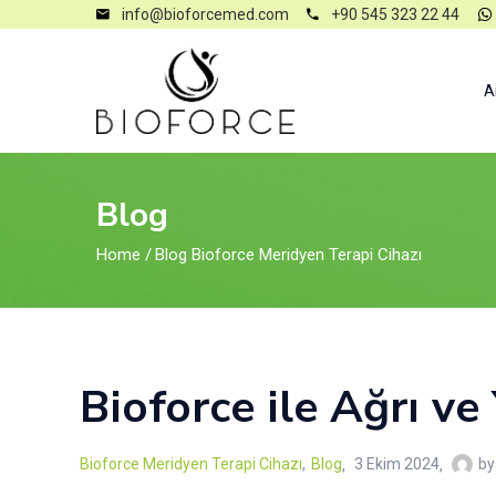
info@bioforcemed.com
+90 545 323 22 44
A
Blog
Home
/
Blog
Bioforce Meridyen Terapi Cihazı
Bioforce ile Ağrı v
Bioforce Meridyen Terapi Cihazı
,
Blog
3 Ekim 2024
by