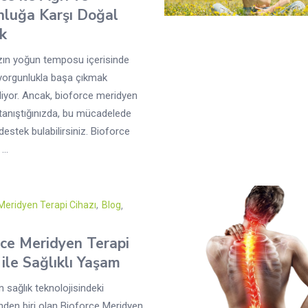
nluğa Karşı Doğal
k
zın yoğun temposu içerisinde
 yorgunlukla başa çıkmak
liyor. Ancak, bioforce meridyen
e tanıştığınızda, bu mücadelede
destek bulabilirsiniz. Bioforce
..
Meridyen Terapi Cihazı
,
Blog
rce Meridyen Terapi
 ile Sağlıklı Yaşam
n sağlık teknolojisindeki
rinden biri olan Bioforce Meridyen