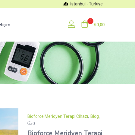
İstanbul - Türkiye
0
etişim
₺
0,00
Bioforce Meridyen Terapi Cihazı
,
Blog
0
Bioforce Meridyen Terapi