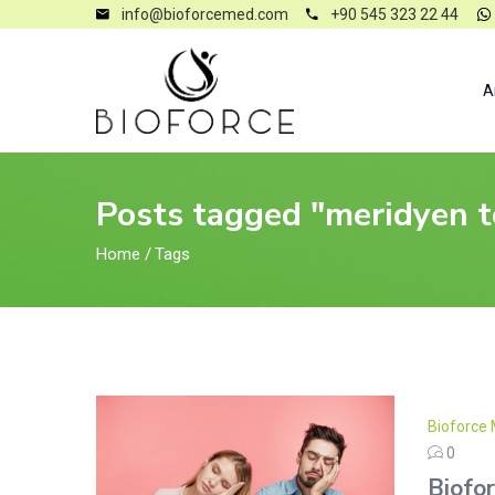
info@bioforcemed.com
+90 545 323 22 44
A
Posts tagged "meridyen te
Home
/
Tags
Bioforce 
0
Biofor