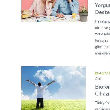
Yorgu
Deste
Hayatımı
stres ve
zorlaşabi
terapi il
güçlü bir 
meridyen .
Bioforce 
0
Biofo
Cihazı
Türkiye’ni
yenilikle