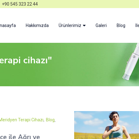
+90 545 323 22 44
nasayfa
Hakkımızda
Ürünlerimiz
Galeri
Blog
İl
rapi cihazı"
Meridyen Terapi Cihazı
,
Blog
ce ile Ağrı ve