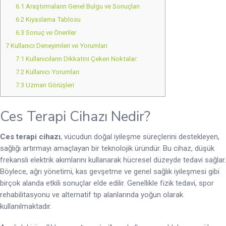
6.1
Araştırmaların Genel Bulgu ve Sonuçları
6.2
Kıyaslama Tablosu
6.3
Sonuç ve Öneriler
7
Kullanıcı Deneyimleri ve Yorumları
7.1
Kullanıcıların Dikkatini Çeken Noktalar:
7.2
Kullanıcı Yorumları:
7.3
Uzman Görüşleri
Ces Terapi Cihazı Nedir?
Ces terapi cihazı
, vücudun doğal iyileşme süreçlerini destekleyen,
sağlığı artırmayı amaçlayan bir teknolojik üründür. Bu cihaz, düşük
frekanslı elektrik akımlarını kullanarak hücresel düzeyde tedavi sağlar.
Böylece, ağrı yönetimi, kas gevşetme ve genel sağlık iyileşmesi gibi
birçok alanda etkili sonuçlar elde edilir. Genellikle fizik tedavi, spor
rehabilitasyonu ve alternatif tıp alanlarında yoğun olarak
kullanılmaktadır.