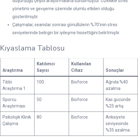
düşürdüğü çeşitli araştırmalarla sunulmuştur. Özellikle stres
yönetimi ve gevşeme üzerinde olumlu etkileri olduğu
gösterilmiştir.
Çalışmalar, seanslar sonrası gönüllülerin %70’inin stres
seviyelerinde belirgin bir iyileşme hissettiğini belirtmiştir.
Kıyaslama Tablosu
Katılımcı
Kullanılan
Araştırma
Sayısı
Cihaz
Sonuçlar
Tıbbi
100
Bioforce
Ağrıda %40
Araştırma 1
azalma
Sporcu
50
Bioforce
Kas gücünde
Araştırması
%25 artış
Psikolojik Klinik
80
Bioforce
Anksiyete
Çalışma
seviyesinde
%35 azalma