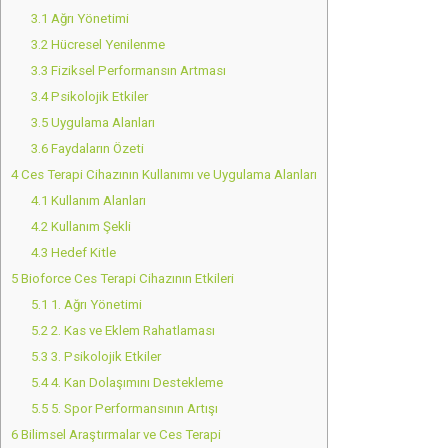
3.1
Ağrı Yönetimi
3.2
Hücresel Yenilenme
3.3
Fiziksel Performansın Artması
3.4
Psikolojik Etkiler
3.5
Uygulama Alanları
3.6
Faydaların Özeti
4
Ces Terapi Cihazının Kullanımı ve Uygulama Alanları
4.1
Kullanım Alanları
4.2
Kullanım Şekli
4.3
Hedef Kitle
5
Bioforce Ces Terapi Cihazının Etkileri
5.1
1. Ağrı Yönetimi
5.2
2. Kas ve Eklem Rahatlaması
5.3
3. Psikolojik Etkiler
5.4
4. Kan Dolaşımını Destekleme
5.5
5. Spor Performansının Artışı
6
Bilimsel Araştırmalar ve Ces Terapi