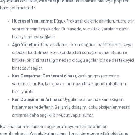
Aşağıdaki özellikler,
ces terapi cihazı
kullanımını oldukça popüler
hale getirmektedir:
Hücresel Yenilenme:
Düşük frekanslı elektrik akımları, hücrelerin
yenilenmesini teşvik eder. Bu sayede, vücuttaki yaraların daha
hızlı iyileşmesi sağlanır.
Ağrı Yönetimi:
Cihaz kullanımı, kronik ağrının hafifletilmesi veya
ortadan kaldırılması konusunda etkili sonuçlar sunar. Bununla
birlikte, bir dizi hastalığın neden olduğu ağrılar için de destekleyici
bir tedavi sağlar.
Kas Gevşetme:
Ces terapi cihazı
, kasların gevşemesine
yardımcı olur. Bu, kas spazmlarını azaltarak genel rahatlama
hissi yaratır.
Kan Dolaşımının Artması:
Uygulama sırasında kan akışının
hızlanması hedeflenir. Gelişmiş dolaşım, doku oksijenlenmesini
artırarak daha sağlıklı bir vücut yapısı sunar.
Bu cihazların kullanımı sağlık profesyonelleri tarafından
önerilmektedir. Ancak, kullanıcıların hangi derecede etkili olduğunu