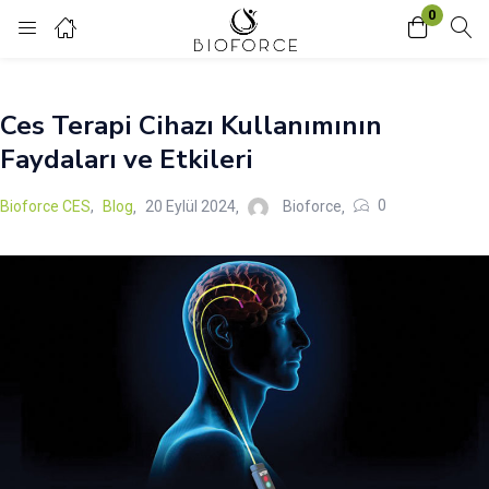
0
Login
Ces Terapi Cihazı Kullanımının
Enter your username and password to login.
Faydaları ve Etkileri
0
Bioforce CES
,
Blog
20 Eylül 2024
Bioforce
Remember me
Lost password?