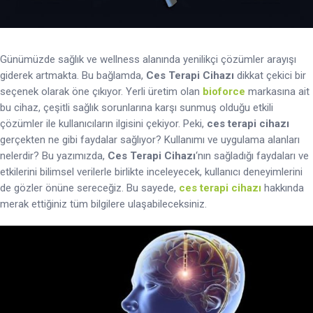
Günümüzde sağlık ve wellness alanında yenilikçi çözümler arayışı
giderek artmakta. Bu bağlamda,
Ces Terapi Cihazı
dikkat çekici bir
seçenek olarak öne çıkıyor. Yerli üretim olan
bioforce
markasına ait
bu cihaz, çeşitli sağlık sorunlarına karşı sunmuş olduğu etkili
çözümler ile kullanıcıların ilgisini çekiyor. Peki,
ces terapi cihazı
gerçekten ne gibi faydalar sağlıyor? Kullanımı ve uygulama alanları
nelerdir? Bu yazımızda,
Ces Terapi Cihazı
‘nın sağladığı faydaları ve
etkilerini bilimsel verilerle birlikte inceleyecek, kullanıcı deneyimlerini
de gözler önüne sereceğiz. Bu sayede,
ces terapi cihazı
hakkında
merak ettiğiniz tüm bilgilere ulaşabileceksiniz.