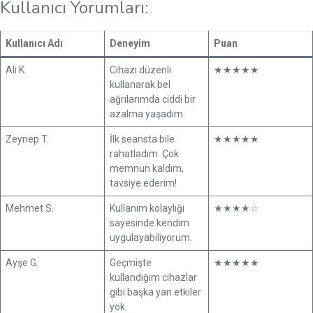
Kullanıcı Yorumları:
Kullanıcı Adı
Deneyim
Puan
Ali K.
Cihazı düzenli
★★★★★
kullanarak bel
ağrılarımda ciddi bir
azalma yaşadım.
Zeynep T.
İlk seansta bile
★★★★★
rahatladım. Çok
memnun kaldım,
tavsiye ederim!
Mehmet S.
Kullanım kolaylığı
★★★★☆
sayesinde kendim
uygulayabiliyorum.
Ayşe G.
Geçmişte
★★★★★
kullandığım cihazlar
gibi başka yan etkiler
yok.