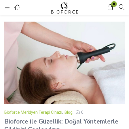
0
Login
Enter your username and password to login.
Remember me
Lost password?
Bioforce Meridyen Terapi Cihazı
,
Blog
0
Bioforce ile Güzellik: Doğal Yöntemlerle